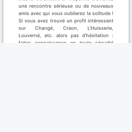
une rencontre sérieuse ou de nouveaux
amis avec qui vous oublierez la solitude !
Si vous avez trouvé un profil intéressant
sur Changé, Craon, L'Huisserie,
Louverné, etc. alors pas d’hésitation :
faites connaissance en toute sécurité
grâce au tchat privé. Un moyen facile d’en
savoir plus sur la personne qui vous a fait
flasher.
Affinités