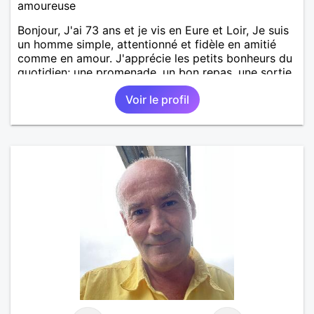
amoureuse
Bonjour, J'ai 73 ans et je vis en Eure et Loir, Je suis
un homme simple, attentionné et fidèle en amitié
comme en amour. J'apprécie les petits bonheurs du
quotidien; une promenade, un bon repas, une sortie,
une discision agréable ou un moment de détente à
Voir le profil
deux. Je souhaite rencontrer une femme douce,
honnête et bienveillante, avec qui partager des
moments de complicité, de rire et de confiance. Je
crois qu'une belle relation commence souvent par
une belle amitié et qu'il n'est jamais trop tard pour
écrire une nouvelle histoire. Si vous aimez les
échanges sincères, les valeurs de respect et de
simplicité, nous pourrions faire connaissance autour
d'un café suivi d'une balade, sans précipitation et
laisser le temps faire le reste. Au plaisir de vous lire.