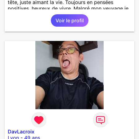
tête, juste aimant la vie. Toujours en pensées
positives, heureux de vivre. Malgré mon veuvage je
me tourne vers l'avenir pour une deuxième vie
Voir le profil
intense, remplie de joie, de tendresse et pourquoi
pas par la suite d'amour. Déjà dans un premier
temps, se connaître, puis s'apprécier et ensuite
l'avenir nous le dira N'ayez pas peur du niveau
d'étude, je ne me prends pas la tête sur ce niveau.
Mon meilleurs diplôme étant le CEP certificat
d'étude primaire. Avec ce diplôme on sait que je
sais lire, écrire et compter. En raison de mes
principes je ne corresponds pas avec les
demoiselles approchant les moins de 60 ans
DavLacroix
Lyon
-
49 ans