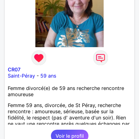
CR07
Saint-Péray
-
59 ans
Femme divorcé(e) de 59 ans recherche rencontre
amoureuse
Femme 59 ans, divorcée, de St Péray, recherche
rencontre : amoureuse, sérieuse, basée sur la
fidélité, le respect (pas d' aventure d'un soir). Rien
ne vaut une rencontre après quelques échanges par
messages pour savoir si il y a un feeling entre les
Voir le profil
deux et le désir de se revoir. Au plaisir de se