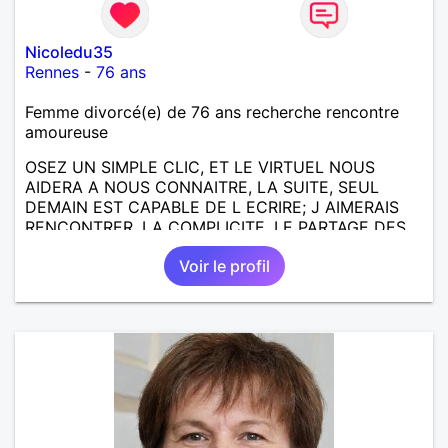
Nicoledu35
Rennes
-
76 ans
Femme divorcé(e) de 76 ans recherche rencontre
amoureuse
OSEZ UN SIMPLE CLIC, ET LE VIRTUEL NOUS
AIDERA A NOUS CONNAITRE, LA SUITE, SEUL
DEMAIN EST CAPABLE DE L ECRIRE; J AIMERAIS
RENCONTRER, LA COMPLICITE, LE PARTAGE DES
BELLES CHOSES DE LA VIE : BALADES, VOYAGES
Voir le profil
EN FRANCE OU AILLEURS. ETRE A L ECOUTE DE L
AUTRE, ET LA VIE SERA PLUS BELLE
ENCORE.....................