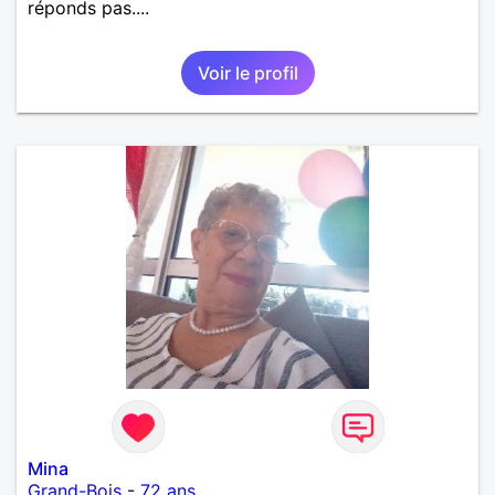
réponds pas....
Voir le profil
Mina
Grand-Bois
-
72 ans