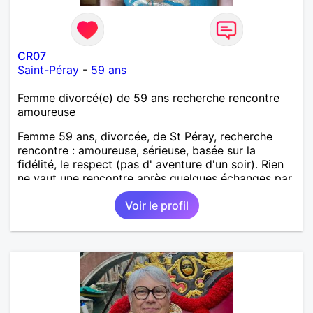
CR07
Saint-Péray
-
59 ans
Femme divorcé(e) de 59 ans recherche rencontre
amoureuse
Femme 59 ans, divorcée, de St Péray, recherche
rencontre : amoureuse, sérieuse, basée sur la
fidélité, le respect (pas d' aventure d'un soir). Rien
ne vaut une rencontre après quelques échanges par
messages pour savoir si il y a un feeling entre les
Voir le profil
deux et le désir de se revoir. Au plaisir de se
découvrir...