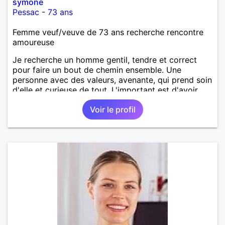
symone
Pessac
-
73 ans
Femme veuf/veuve de 73 ans recherche rencontre
amoureuse
Je recherche un homme gentil, tendre et correct
pour faire un bout de chemin ensemble. Une
personne avec des valeurs, avenante, qui prend soin
d'elle et curieuse de tout. L'important est d'avoir
une complicité de tous les instants. Je suis prête de
Voir le profil
nouveau a faire confiance mais avec des limites. Au
plaisir de vous lire et essayez de répondre !