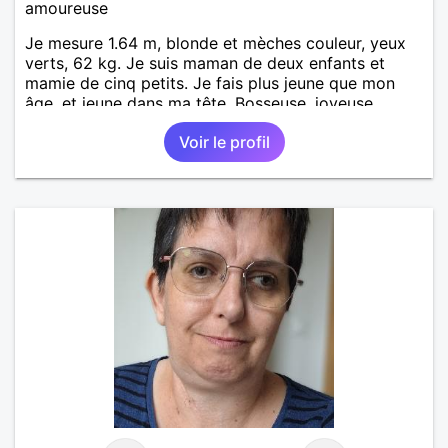
amoureuse
Je mesure 1.64 m, blonde et mèches couleur, yeux
verts, 62 kg. Je suis maman de deux enfants et
mamie de cinq petits. Je fais plus jeune que mon
âge, et jeune dans ma tête. Bosseuse, joyeuse,
sensible, bienveillante, aimant aller danser ou rester
Voir le profil
tranquille à la maison. Balades, bricolage... j'ai un
chien. Je suis AES de métier et j'exerce à mon
compte. PAT votre num merci.