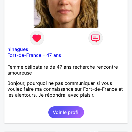
ninagues
Fort-de-France
-
47 ans
Femme célibataire de 47 ans recherche rencontre
amoureuse
Bonjour, pourquoi ne pas communiquer si vous
voulez faire ma connaissance sur Fort-de-France et
les alentours. Je répondrai avec plaisir.
Voir le profil