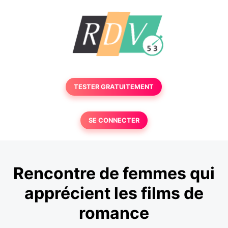
TESTER GRATUITEMENT
SE CONNECTER
Rencontre de femmes qui
apprécient les films de
romance