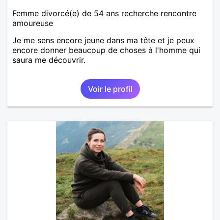
Femme divorcé(e) de 54 ans recherche rencontre
amoureuse
Je me sens encore jeune dans ma tête et je peux
encore donner beaucoup de choses à l'homme qui
saura me découvrir.
Voir le profil