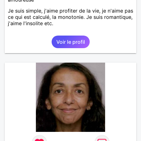
Je suis simple, j'aime profiter de la vie, je n'aime pas
ce qui est calculé, la monotonie. Je suis romantique,
j'aime l'insolite etc.
Voir le profil