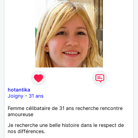
hotantika
Joigny
-
31 ans
Femme célibataire de 31 ans recherche rencontre
amoureuse
Je recherche une belle histoire dans le respect de
nos différences.