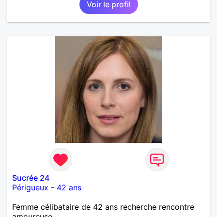
Voir le profil
deux et le désir de se revoir. Au plaisir de se
découvrir...
Sucrée 24
Périgueux
-
42 ans
Femme célibataire de 42 ans recherche rencontre
amoureuse