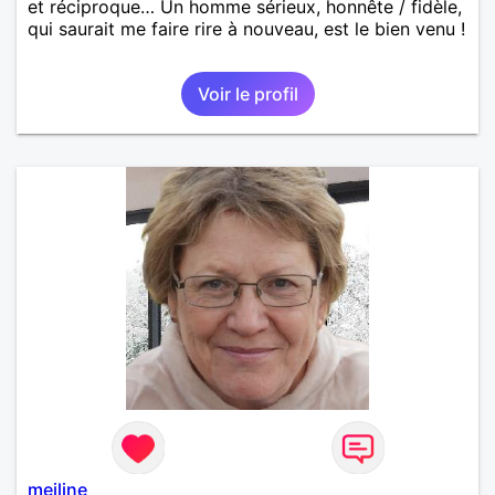
et réciproque… Un homme sérieux, honnête / fidèle,
qui saurait me faire rire à nouveau, est le bien venu !
Voir le profil
meiline