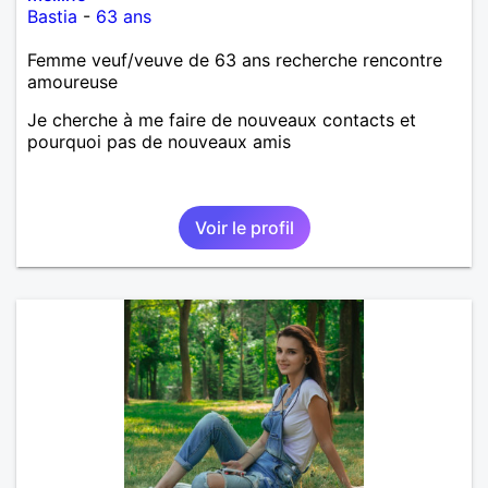
Bastia
-
63 ans
Femme veuf/veuve de 63 ans recherche rencontre
amoureuse
Je cherche à me faire de nouveaux contacts et
pourquoi pas de nouveaux amis
Voir le profil