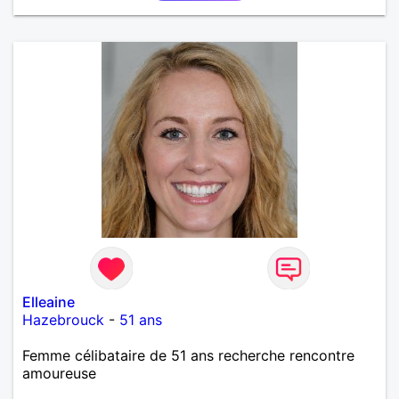
Elleaine
Hazebrouck
-
51 ans
Femme célibataire de 51 ans recherche rencontre
amoureuse