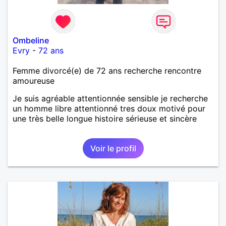
Ombeline
Evry
-
72 ans
Femme divorcé(e) de 72 ans recherche rencontre
amoureuse
Je suis agréable attentionnée sensible je recherche
un homme libre attentionné tres doux motivé pour
une très belle longue histoire sérieuse et sincère
Voir le profil