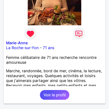
Marie-Anne
La Roche-sur-Yon
-
71 ans
Femme célibataire de 71 ans recherche rencontre
amoureuse
Marche, randonnée, bord de mer, cinéma, la lecture,
restaurant, voyages. Quelques activités et loisirs
que j'aimerais partager ainsi que les vôtres.
Recevoir mes enfants, mes petits-enfants et mes
amis. Bénévolat auprès des enfants à l’école, pour le
Voir le profil
cinéma indépendant... Se rencontrer, être à l’écoute,
échanger avec une personne de confiance, pour une
vie de partage, de tendresse. Les voyages et où