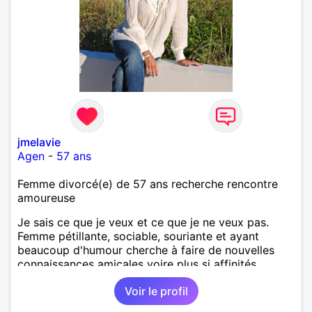
jmelavie
Agen
-
57 ans
Femme divorcé(e) de 57 ans recherche rencontre
amoureuse
Je sais ce que je veux et ce que je ne veux pas.
Femme pétillante, sociable, souriante et ayant
beaucoup d'humour cherche à faire de nouvelles
connaissances amicales voire plus si affinités.
Voir le profil