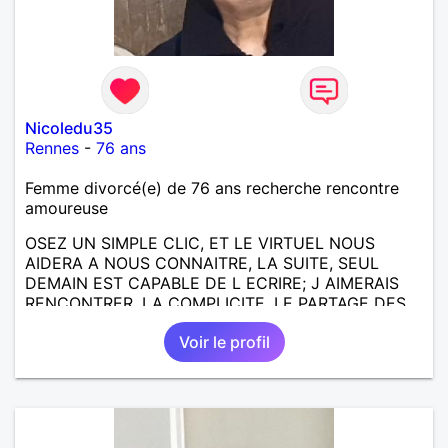
Nicoledu35
Rennes
-
76 ans
Femme divorcé(e) de 76 ans recherche rencontre
amoureuse
OSEZ UN SIMPLE CLIC, ET LE VIRTUEL NOUS
AIDERA A NOUS CONNAITRE, LA SUITE, SEUL
DEMAIN EST CAPABLE DE L ECRIRE; J AIMERAIS
RENCONTRER, LA COMPLICITE, LE PARTAGE DES
BELLES CHOSES DE LA VIE : BALADES, VOYAGES
Voir le profil
EN FRANCE OU AILLEURS. ETRE A L ECOUTE DE L
AUTRE, ET LA VIE SERA PLUS BELLE
ENCORE.....................