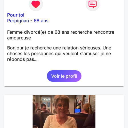
Pour toi
Perpignan
-
68 ans
Femme divorcé(e) de 68 ans recherche rencontre
amoureuse
Bonjour je recherche une relation sérieuses. Une
choses les personnes qui veulent s'amuser je ne
réponds pas....
Voir le profil