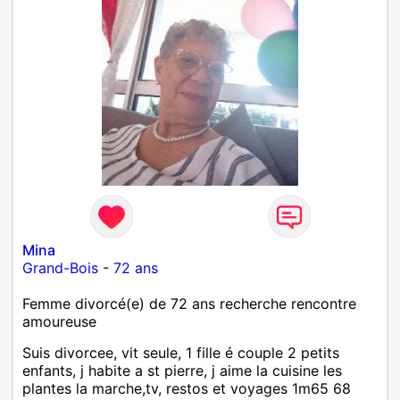
Mina
Grand-Bois
-
72 ans
Femme divorcé(e) de 72 ans recherche rencontre
amoureuse
Suis divorcee, vit seule, 1 fille é couple 2 petits
enfants, j habite a st pierre, j aime la cuisine les
plantes la marche,tv, restos et voyages 1m65 68