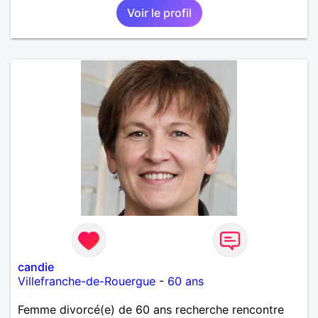
Voir le profil
candie
Villefranche-de-Rouergue
-
60 ans
Femme divorcé(e) de 60 ans recherche rencontre