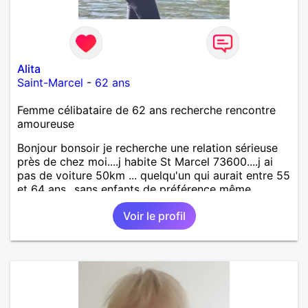
Alita
Saint-Marcel
-
62 ans
Femme célibataire de 62 ans recherche rencontre
amoureuse
Bonjour bonsoir je recherche une relation sérieuse
près de chez moi....j habite St Marcel 73600....j ai
pas de voiture 50km ... quelqu'un qui aurait entre 55
et 64 ans...sans enfants de préférence même
adultes et qui n aurait garder aucun contact avec
Voir le profil
une où plusieurs ex...si vous correspondez à ma
recherche ecrivez moi je vous répondrai...