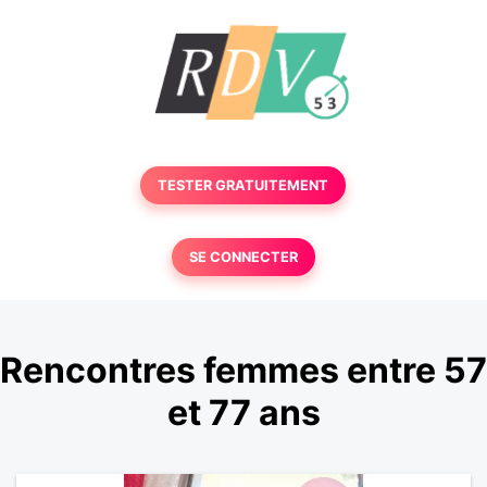
TESTER GRATUITEMENT
SE CONNECTER
Rencontres femmes entre 57
et 77 ans