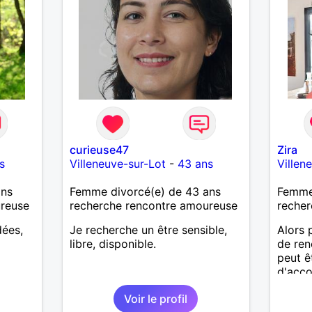
cuisiner et patisser, cinéma,
soirée entre amis. J apprécie l
humour et le dialogue qui est la
base d une bonne relation.
curieuse47
Zira
s
Villeneuve-sur-Lot
-
43 ans
Villen
ans
Femme divorcé(e) de 43 ans
Femme 
ureuse
recherche rencontre amoureuse
recher
dées,
Je recherche un être sensible,
Alors 
libre, disponible.
de ren
peut êt
d'acco
Voir le profil