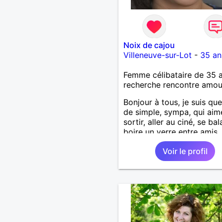
Noix de cajou
Villeneuve-sur-Lot
-
35 an
Femme célibataire de 35 
recherche rencontre amo
Bonjour à tous, je suis qu
de simple, sympa, qui aim
sortir, aller au ciné, se bal
boire un verre entre amis,
n'hésitez pas à me laisser
Voir le profil
message.