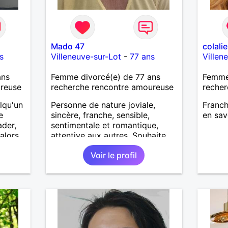
Mado 47
colalie
s
Villeneuve-sur-Lot
-
77 ans
Villen
ans
Femme divorcé(e) de 77 ans
Femme 
ureuse
recherche rencontre amoureuse
recher
elqu'un
Personne de nature joviale,
Franch
e
sincère, franche, sensible,
en sav
ader,
sentimentale et romantique,
 alors
attentive aux autres. Souhaite
 un
faire une belle rencontre
Voir le profil
sérieuse avec une personne
ayant un profil similaire, âge en
rapport et proche si possible Je
déteste le mensonge et l
hypocrisie ainsi que les conflits.
J aime les balades, les villages
aux vieilles pierres, restaurants,
musique, mer, montagne,