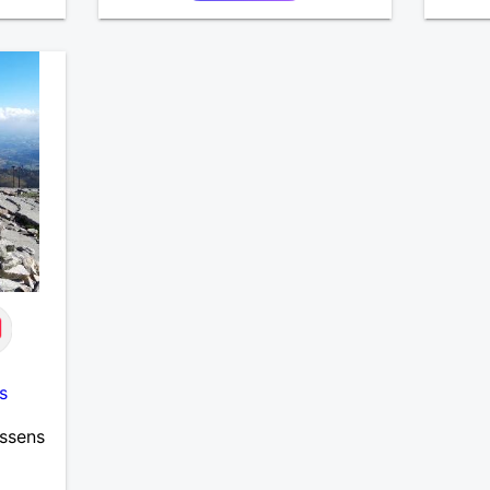
s
essens