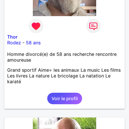
Thor
Rodez
-
58 ans
Homme divorcé(e) de 58 ans recherche rencontre
amoureuse
Grand sportif Aime= les animaux La music Les films
Les livres La nature Le bricolage La natation Le
karaté
Voir le profil