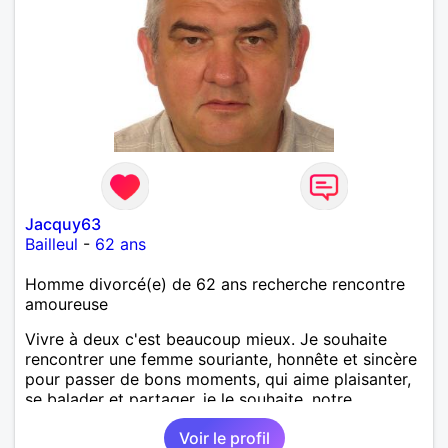
Jacquy63
Bailleul
-
62 ans
Homme divorcé(e) de 62 ans recherche rencontre
amoureuse
Vivre à deux c'est beaucoup mieux. Je souhaite
rencontrer une femme souriante, honnête et sincère
pour passer de bons moments, qui aime plaisanter,
se balader et partager, je le souhaite, notre
complicité. J'aime beaucoup les chantiers de
Voir le profil
randonnée pour se défouler, se relaxer, se détendre