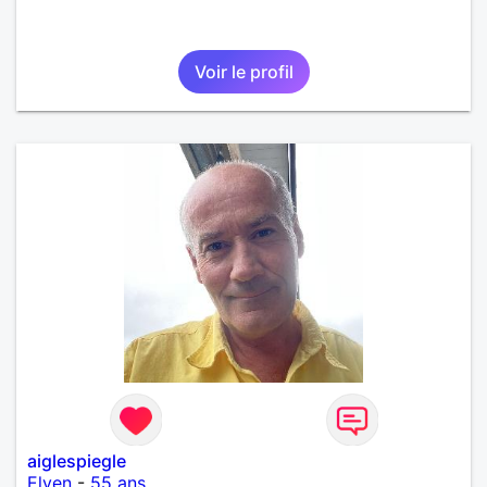
Voir le profil
aiglespiegle
Elven
-
55 ans