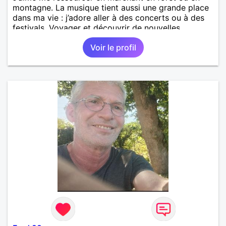
montagne. La musique tient aussi une grande place
dans ma vie : j’adore aller à des concerts ou à des
festivals. Voyager et découvrir de nouvelles
cultures, c’est ce qui m’inspire le plus. J’aimerais
Voir le profil
rencontrer quelqu’un avec qui partager ces
moments simples et sincères.