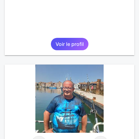
Voir le profil