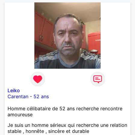
Leiko
Carentan
-
52 ans
Homme célibataire de 52 ans recherche rencontre
amoureuse
Je suis un homme sérieux qui recherche une relation
stable , honnête , sincère et durable