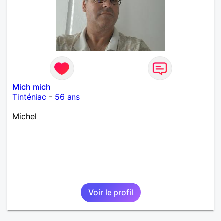
Mich mich
Tinténiac
-
56 ans
Michel
Voir le profil