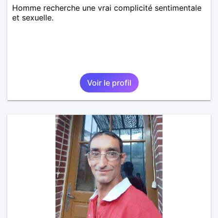
Homme recherche une vrai complicité sentimentale
et sexuelle.
Voir le profil