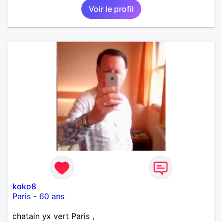
Voir le profil
koko8
Paris
-
60 ans
chatain yx vert Paris ,