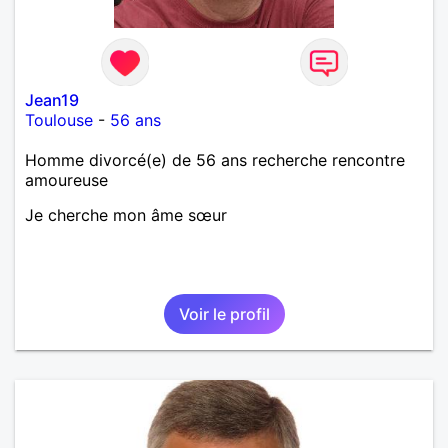
Jean19
Toulouse
-
56 ans
Homme divorcé(e) de 56 ans recherche rencontre
amoureuse
Je cherche mon âme sœur
Voir le profil