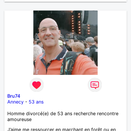
Bru74
Annecy
-
53 ans
Homme divorcé(e) de 53 ans recherche rencontre
amoureuse
J’aime me ressourcer en marchant en forêt ou en