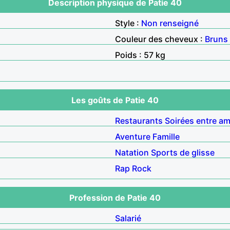
Description physique de Patie 40
Style :
Non renseigné
Couleur des cheveux :
Bruns
Poids : 57 kg
Les goûts de Patie 40
Restaurants
Soirées entre am
Aventure
Famille
Natation
Sports de glisse
Rap
Rock
Profession de Patie 40
Salarié