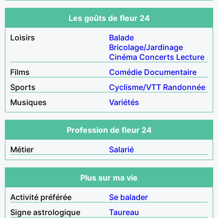
Les goûts de fleur 24
Loisirs
Balade
Bricolage/Jardinage
Cinéma
Concerts
Lecture
Films
Comédie
Documentaire
Sports
Cyclisme/VTT
Randonnée
Musiques
Variétés
Profession de fleur 24
Métier
Salarié
Plus sur ma vie
Activité préférée
Se balader
Signe astrologique
Taureau