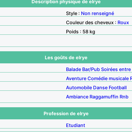
Description physique de elrye
Style :
Non renseigné
Couleur des cheveux :
Roux
Poids : 58 kg
Les goûts de elrye
Balade
Bar/Pub
Soirées entre
Aventure
Comédie musicale
Automobile
Danse
Football
Ambiance
Raggamuffin
Rnb
Profession de elrye
Etudiant