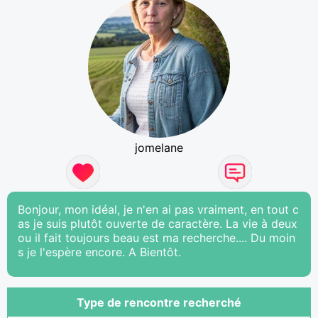
jomelane
Bonjour, mon idéal, je n'en ai pas vraiment, en tout c
as je suis plutôt ouverte de caractère. La vie à deux
ou il fait toujours beau est ma recherche.... Du moin
s je l'espère encore. A Bientôt.
Type de rencontre recherché